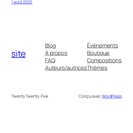
1 août 2025
Blog
Évènements
site
À propos
Boutique
FAQ
Compositions
Auteurs/autrices
Thèmes
Twenty Twenty-Five
Conçu avec
WordPress