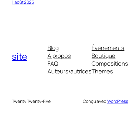
1 août 2025
Blog
Évènements
site
À propos
Boutique
FAQ
Compositions
Auteurs/autrices
Thèmes
Twenty Twenty-Five
Conçu avec
WordPress