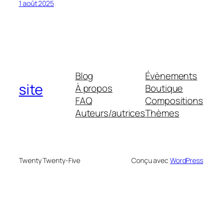
1 août 2025
Blog
Évènements
site
À propos
Boutique
FAQ
Compositions
Auteurs/autrices
Thèmes
Twenty Twenty-Five
Conçu avec
WordPress