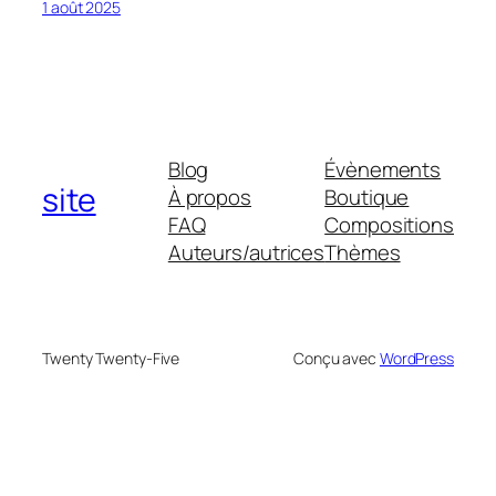
1 août 2025
Blog
Évènements
site
À propos
Boutique
FAQ
Compositions
Auteurs/autrices
Thèmes
Twenty Twenty-Five
Conçu avec
WordPress