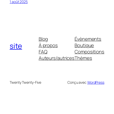
1 août 2025
Blog
Évènements
site
À propos
Boutique
FAQ
Compositions
Auteurs/autrices
Thèmes
Twenty Twenty-Five
Conçu avec
WordPress