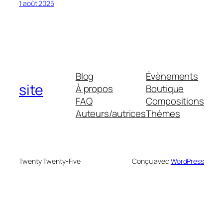
1 août 2025
Blog
Évènements
site
À propos
Boutique
FAQ
Compositions
Auteurs/autrices
Thèmes
Twenty Twenty-Five
Conçu avec
WordPress