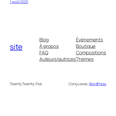
1 août 2025
Blog
Évènements
site
À propos
Boutique
FAQ
Compositions
Auteurs/autrices
Thèmes
Twenty Twenty-Five
Conçu avec
WordPress