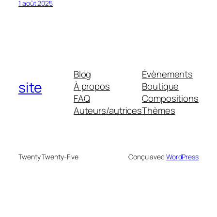
1 août 2025
Blog
Évènements
site
À propos
Boutique
FAQ
Compositions
Auteurs/autrices
Thèmes
Twenty Twenty-Five
Conçu avec
WordPress