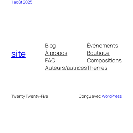
1 août 2025
Blog
Évènements
site
À propos
Boutique
FAQ
Compositions
Auteurs/autrices
Thèmes
Twenty Twenty-Five
Conçu avec
WordPress