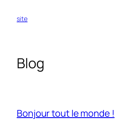
Aller
au
site
contenu
Blog
Bonjour tout le monde !