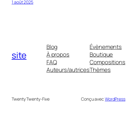
1 août 2025
Blog
Évènements
site
À propos
Boutique
FAQ
Compositions
Auteurs/autrices
Thèmes
Twenty Twenty-Five
Conçu avec
WordPress