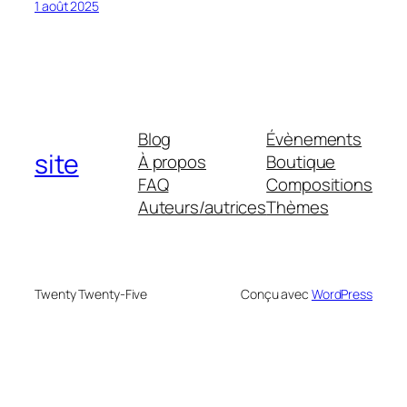
1 août 2025
Blog
Évènements
site
À propos
Boutique
FAQ
Compositions
Auteurs/autrices
Thèmes
Twenty Twenty-Five
Conçu avec
WordPress