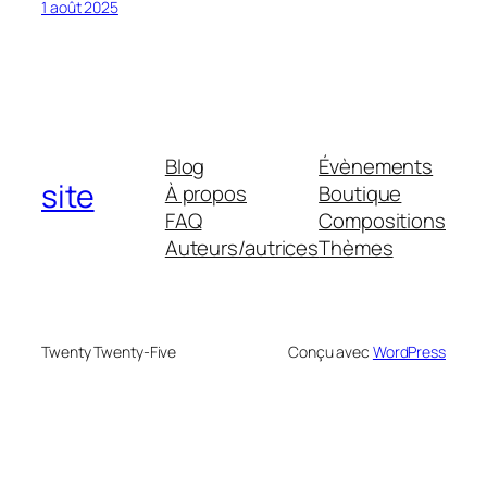
1 août 2025
Blog
Évènements
site
À propos
Boutique
FAQ
Compositions
Auteurs/autrices
Thèmes
Twenty Twenty-Five
Conçu avec
WordPress