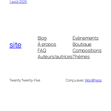
1 août 2025
Blog
Évènements
site
À propos
Boutique
FAQ
Compositions
Auteurs/autrices
Thèmes
Twenty Twenty-Five
Conçu avec
WordPress