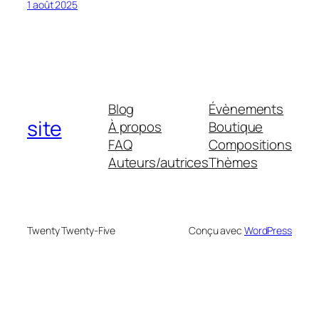
1 août 2025
Blog
Évènements
site
À propos
Boutique
FAQ
Compositions
Auteurs/autrices
Thèmes
Twenty Twenty-Five
Conçu avec
WordPress