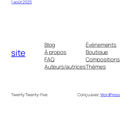
1 août 2025
Blog
Évènements
site
À propos
Boutique
FAQ
Compositions
Auteurs/autrices
Thèmes
Twenty Twenty-Five
Conçu avec
WordPress