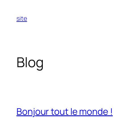
Aller
au
site
contenu
Blog
Bonjour tout le monde !