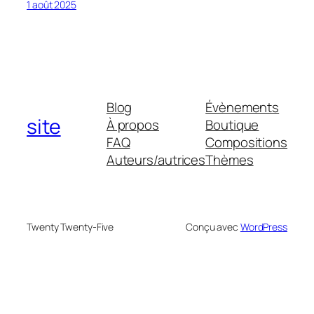
1 août 2025
Blog
Évènements
site
À propos
Boutique
FAQ
Compositions
Auteurs/autrices
Thèmes
Twenty Twenty-Five
Conçu avec
WordPress