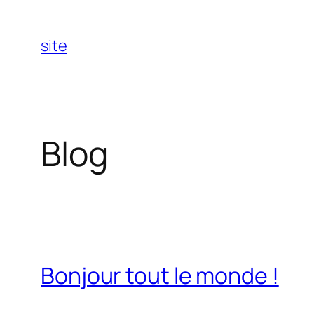
Aller
au
site
contenu
Blog
Bonjour tout le monde !