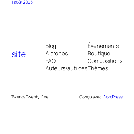
1 août 2025
Blog
Évènements
site
À propos
Boutique
FAQ
Compositions
Auteurs/autrices
Thèmes
Twenty Twenty-Five
Conçu avec
WordPress