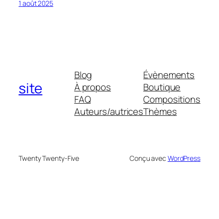
1 août 2025
Blog
Évènements
site
À propos
Boutique
FAQ
Compositions
Auteurs/autrices
Thèmes
Twenty Twenty-Five
Conçu avec
WordPress