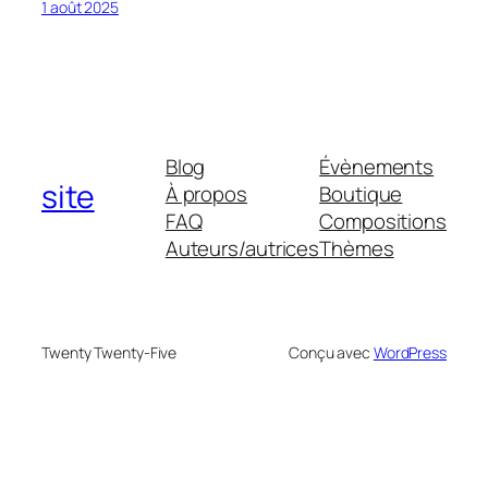
1 août 2025
Blog
Évènements
site
À propos
Boutique
FAQ
Compositions
Auteurs/autrices
Thèmes
Twenty Twenty-Five
Conçu avec
WordPress