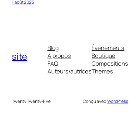
1 août 2025
Blog
Évènements
site
À propos
Boutique
FAQ
Compositions
Auteurs/autrices
Thèmes
Twenty Twenty-Five
Conçu avec
WordPress