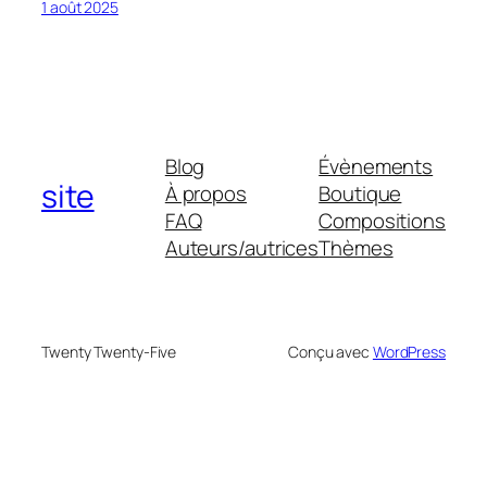
1 août 2025
Blog
Évènements
site
À propos
Boutique
FAQ
Compositions
Auteurs/autrices
Thèmes
Twenty Twenty-Five
Conçu avec
WordPress