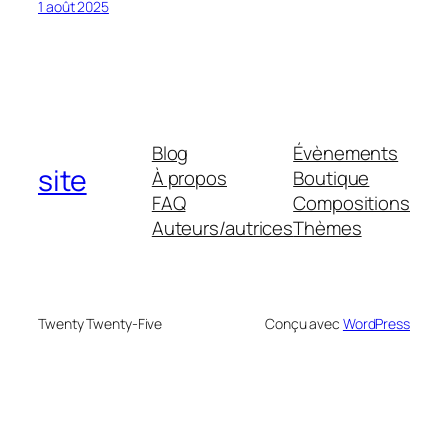
1 août 2025
Blog
Évènements
site
À propos
Boutique
FAQ
Compositions
Auteurs/autrices
Thèmes
Twenty Twenty-Five
Conçu avec
WordPress