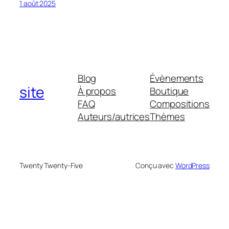
1 août 2025
Blog
Évènements
site
À propos
Boutique
FAQ
Compositions
Auteurs/autrices
Thèmes
Twenty Twenty-Five
Conçu avec
WordPress