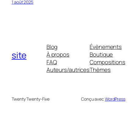
1 août 2025
Blog
Évènements
site
À propos
Boutique
FAQ
Compositions
Auteurs/autrices
Thèmes
Twenty Twenty-Five
Conçu avec
WordPress