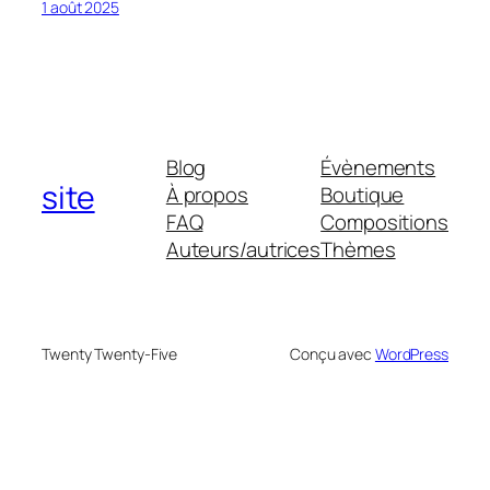
1 août 2025
Blog
Évènements
site
À propos
Boutique
FAQ
Compositions
Auteurs/autrices
Thèmes
Twenty Twenty-Five
Conçu avec
WordPress