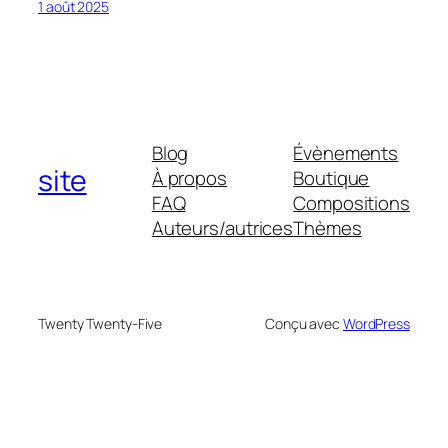
1 août 2025
Blog
Évènements
site
À propos
Boutique
FAQ
Compositions
Auteurs/autrices
Thèmes
Twenty Twenty-Five
Conçu avec
WordPress