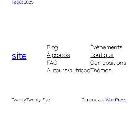
1 août 2025
Blog
Évènements
site
À propos
Boutique
FAQ
Compositions
Auteurs/autrices
Thèmes
Twenty Twenty-Five
Conçu avec
WordPress