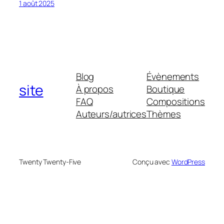
1 août 2025
Blog
Évènements
site
À propos
Boutique
FAQ
Compositions
Auteurs/autrices
Thèmes
Twenty Twenty-Five
Conçu avec
WordPress