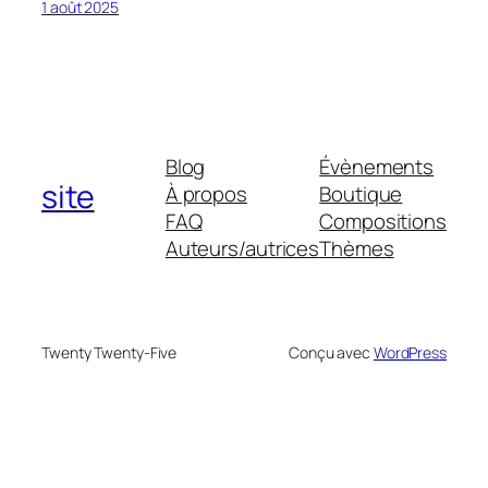
1 août 2025
Blog
Évènements
site
À propos
Boutique
FAQ
Compositions
Auteurs/autrices
Thèmes
Twenty Twenty-Five
Conçu avec
WordPress