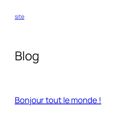
Aller
au
site
contenu
Blog
Bonjour tout le monde !