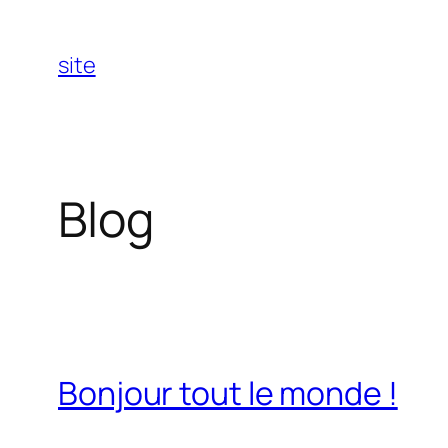
Aller
au
site
contenu
Blog
Bonjour tout le monde !