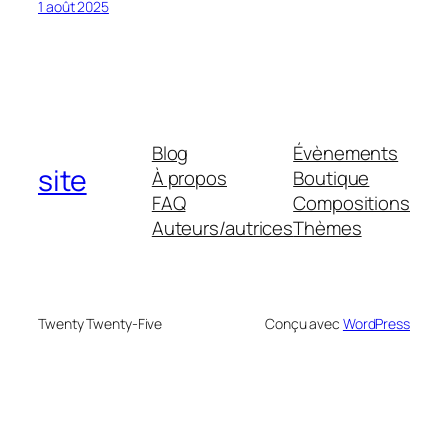
1 août 2025
Blog
Évènements
site
À propos
Boutique
FAQ
Compositions
Auteurs/autrices
Thèmes
Twenty Twenty-Five
Conçu avec
WordPress