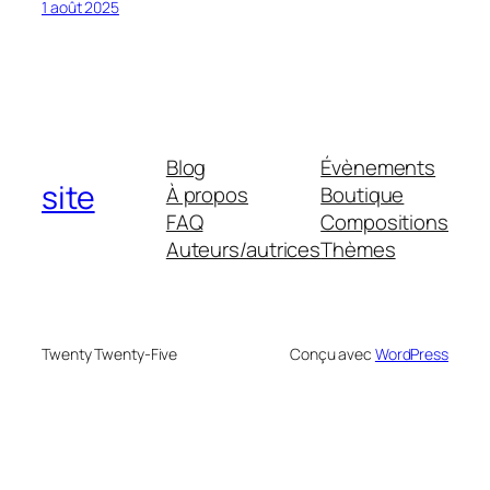
1 août 2025
Blog
Évènements
site
À propos
Boutique
FAQ
Compositions
Auteurs/autrices
Thèmes
Twenty Twenty-Five
Conçu avec
WordPress