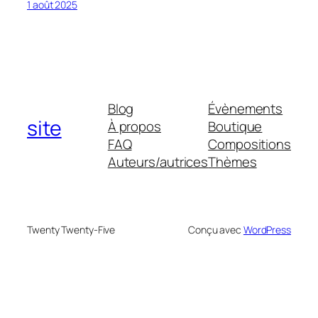
1 août 2025
Blog
Évènements
site
À propos
Boutique
FAQ
Compositions
Auteurs/autrices
Thèmes
Twenty Twenty-Five
Conçu avec
WordPress