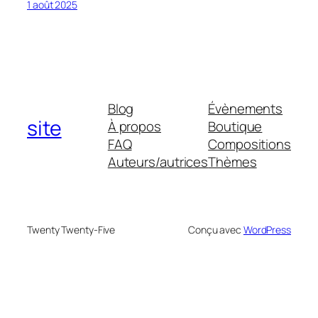
1 août 2025
Blog
Évènements
site
À propos
Boutique
FAQ
Compositions
Auteurs/autrices
Thèmes
Twenty Twenty-Five
Conçu avec
WordPress