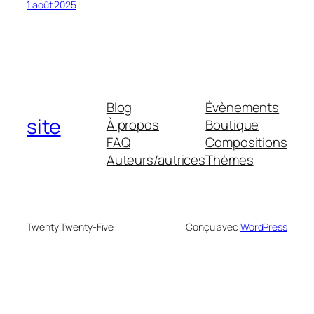
1 août 2025
Blog
Évènements
site
À propos
Boutique
FAQ
Compositions
Auteurs/autrices
Thèmes
Twenty Twenty-Five
Conçu avec
WordPress