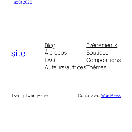
1 août 2025
Blog
Évènements
site
À propos
Boutique
FAQ
Compositions
Auteurs/autrices
Thèmes
Twenty Twenty-Five
Conçu avec
WordPress