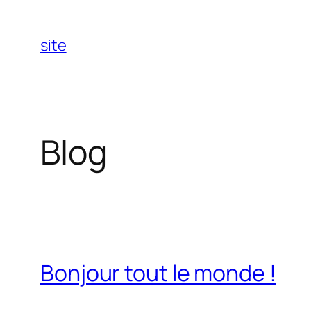
Aller
au
site
contenu
Blog
Bonjour tout le monde !