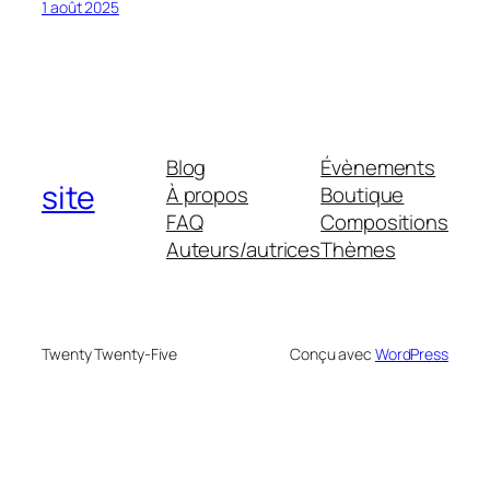
1 août 2025
Blog
Évènements
site
À propos
Boutique
FAQ
Compositions
Auteurs/autrices
Thèmes
Twenty Twenty-Five
Conçu avec
WordPress