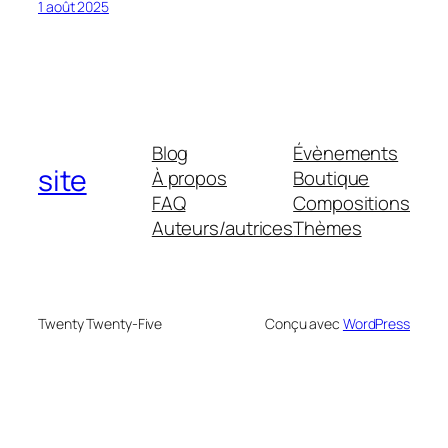
1 août 2025
Blog
Évènements
site
À propos
Boutique
FAQ
Compositions
Auteurs/autrices
Thèmes
Twenty Twenty-Five
Conçu avec
WordPress