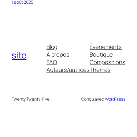
1 août 2025
Blog
Évènements
site
À propos
Boutique
FAQ
Compositions
Auteurs/autrices
Thèmes
Twenty Twenty-Five
Conçu avec
WordPress