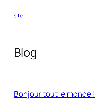
Aller
au
site
contenu
Blog
Bonjour tout le monde !