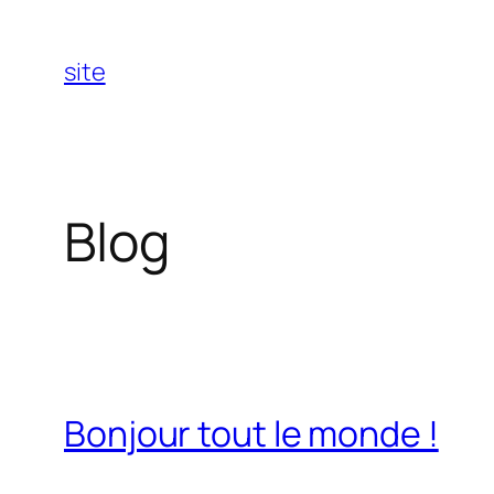
Aller
au
site
contenu
Blog
Bonjour tout le monde !