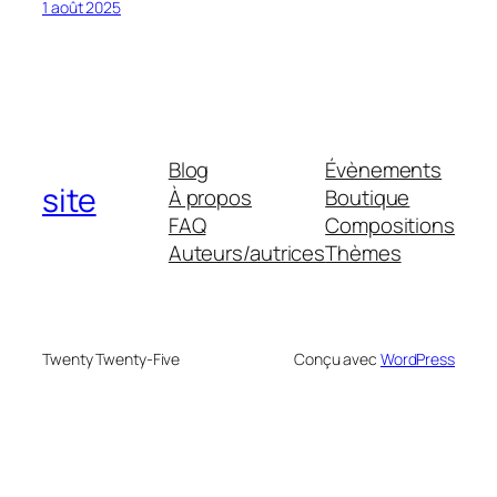
1 août 2025
Blog
Évènements
site
À propos
Boutique
FAQ
Compositions
Auteurs/autrices
Thèmes
Twenty Twenty-Five
Conçu avec
WordPress