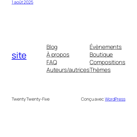
1 août 2025
Blog
Évènements
site
À propos
Boutique
FAQ
Compositions
Auteurs/autrices
Thèmes
Twenty Twenty-Five
Conçu avec
WordPress