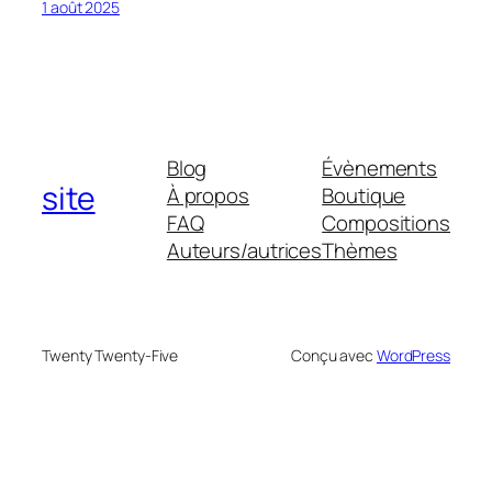
1 août 2025
Blog
Évènements
site
À propos
Boutique
FAQ
Compositions
Auteurs/autrices
Thèmes
Twenty Twenty-Five
Conçu avec
WordPress