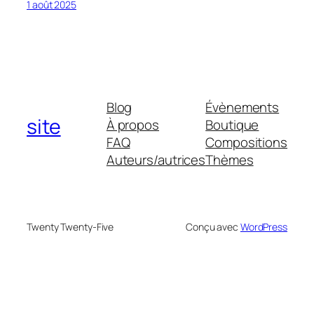
1 août 2025
Blog
Évènements
site
À propos
Boutique
FAQ
Compositions
Auteurs/autrices
Thèmes
Twenty Twenty-Five
Conçu avec
WordPress